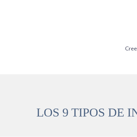
Ir
al
contenido
Cre
LOS 9 TIPOS DE