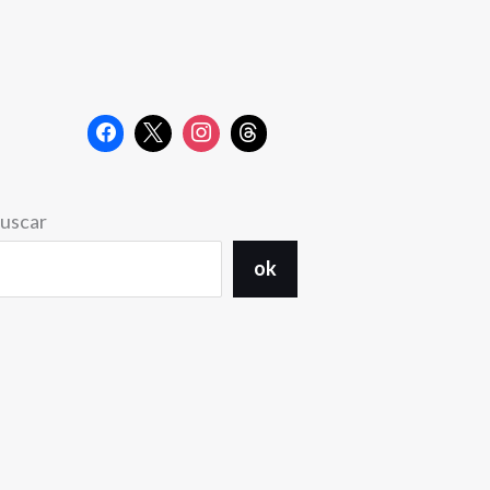
uscar
ok