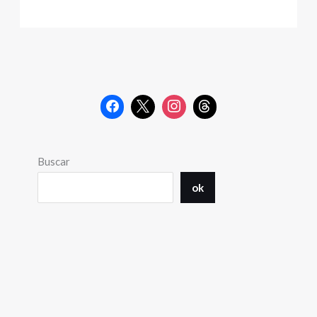
Buscar
ok