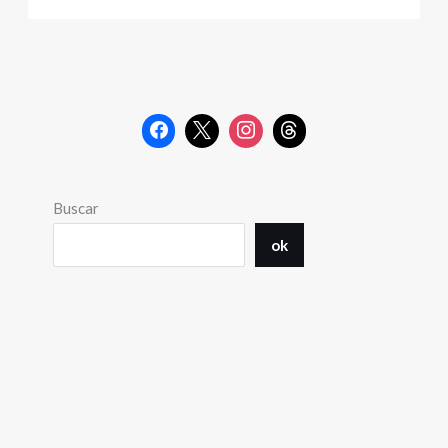
Buscar
ok