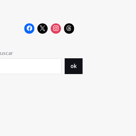
uscar
ok