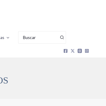
Buscar
tas
por:
OS