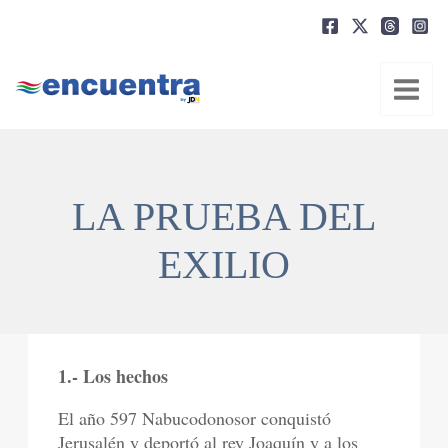
Ir
al
contenido
LA PRUEBA DEL
EXILIO
1.- Los hechos
El año 597 Nabucodonosor conquistó
Jerusalén y deportó al rey Joaquín y a los