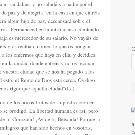
a ni sandalias, y no saludéis a nadie por el
 paz y de alegría "en la casa en que entréis
iera algún hijo de paz, descansará sobre él
osotros. Permaneced en la misma casa comiendo
baja es merecedor de su salario. No vayáis de
réis y os reciban, comed lo que os pongan".
C
 a los enfermos que haya en ella, y decidles:
 en la ciudad donde entréis y no os reciban,
de vuestra ciudad que se nos ha pegado a los
d esto: el Reino de Dios está cerca. Os digo
nos rigor que aquella ciudad"(Lc).
rdo de los pocos frutos de su predicación en
 se prodigó. La libertad humana es así, pero
e ti, Corozaín! ¡Ay de ti, Betsaida! Porque si
 milagros que han sido hechos en vosotras,
C