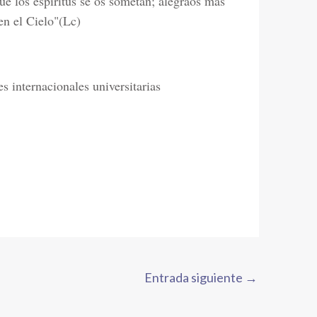
ue los espíritus se os sometan; alegraos más
en el Cielo"(Lc)
s internacionales universitarias
Entrada siguiente
→