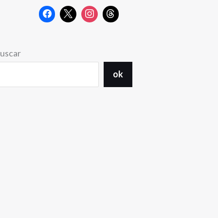
uscar
ok