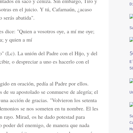
ntados en saco y ceniza. Sin embargo, Tiro y
D
otras en el juicio. Y tú, Cafarnaún, ¿acaso
o serás abatida".
S
s dice: "Quien a vosotros oye, a mí me oye;
a; y quien a mí
" (Lc). La unión del Padre con el Hijo, y del
cibir, o despreciar a uno es hacerlo con el
E
5
gido en oración, pedía al Padre por ellos.
s de su apostolado se conmueve de alegría; el
U
una acción de gracias. "Volvieron los setenta
 demonios se nos someten en tu nombre. El les
un rayo. Mirad, os he dado potestad para
S
C
odo poder del enemigo, de manera que nada
M