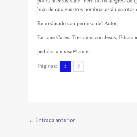
podrá haceros daño. Pero no os alegréis de q
bien de que vuestros nombres están escritos 
Reproducido con permiso del Autor,
Enrique Cases, Tres años con Jesús, Edicione
pedidos a eunsa@cin.es
Páginas:
1
2
←
Entrada anterior