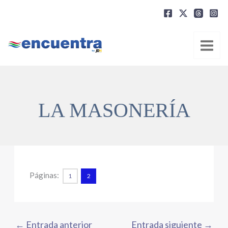
Ir
al
contenido
LA MASONERÍA
Páginas:
1
2
←
Entrada anterior
Entrada siguiente
→