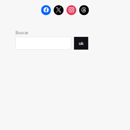
Buscar
ok