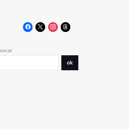
uscar
ok