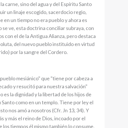
 la carne, sino del agua y del Espíritu Santo
tuir un linaje escogido, sacerdocio regio,
ue en un tiempo no era pueblo y ahora es
se ve, esta doctrina conciliar subraya, con
os con el de la Antigua Alianza, pero destaca
oluta, del nuevo pueblo instituido en virtud
rido) por la sangre del Cordero.
e pueblo mesiánico" que "tiene por cabeza a
ecado y resucitó para nuestra salvación"
 es la dignidad y la libertad de los hijos de
u Santo como en un templo. Tiene por ley el
o nos amó a nosotros (Cfr. Jn 13, 34). Y
más y más el reino de Dios, incoado por el
 de los tiempos él mismo también lo consume,