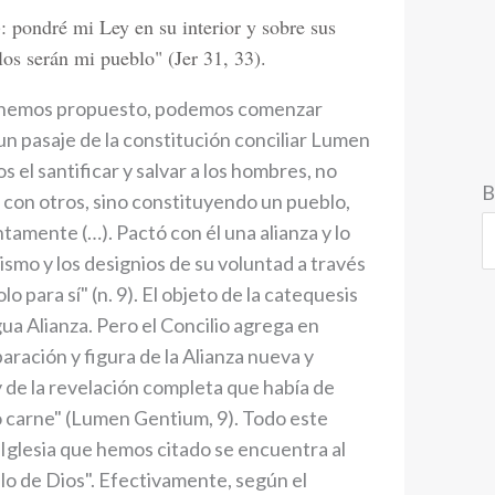
: pondré mi Ley en su interior y sobre sus
llos serán mi pueblo" (Jer 31, 33).
s hemos propuesto, podemos comenzar
un pasaje de la constitución conciliar Lumen
 el santificar y salvar a los hombres, no
B
 con otros, sino constituyendo un pueblo,
ntamente (…). Pactó con él una alianza y lo
smo y los designios de su voluntad a través
lo para sí" (n. 9). El objeto de la catequesis
gua Alianza. Pero el Concilio agrega en
ración y figura de la Alianza nueva y
y de la revelación completa que había de
 carne" (Lumen Gentium, 9). Todo este
a Iglesia que hemos citado se encuentra al
blo de Dios". Efectivamente, según el