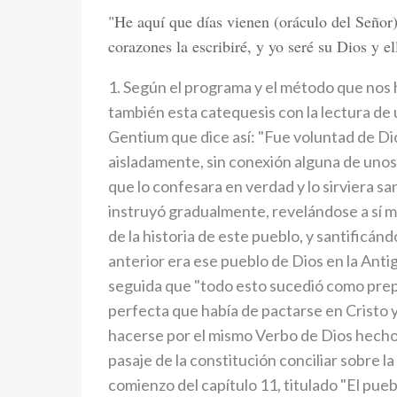
"He aquí que días vienen (oráculo del Señor)
corazones la escribiré, y yo seré su Dios y e
1. Según el programa y el método que no
también esta catequesis con la lectura de 
Gentium que dice así: "Fue voluntad de Dios
aisladamente, sin conexión alguna de unos
que lo confesara en verdad y lo sirviera sa
instruyó gradualmente, revelándose a sí mi
de la historia de este pueblo, y santificándo
anterior era ese pueblo de Dios en la Anti
seguida que "todo esto sucedió como prepa
perfecta que había de pactarse en Cristo 
hacerse por el mismo Verbo de Dios hecho
pasaje de la constitución conciliar sobre l
comienzo del capítulo 11, titulado "El pue