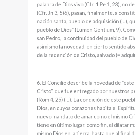
palabra de Dios vivo (Cfr. 1 Pe 1, 23), no de
(Cfr. Jn 3, 5)6), pasan, finalmente, a consti
nación santa, pueblo de adquisición (…), q
pueblo de Dios" (Lumen Gentium, 9). Como 
san Pedro, la continuidad del pueblo de Di
asimismo la novedad, en cierto sentido abs
de la redención de Cristo, salvado (= adqui
6. El Concilio describe la novedad de "est
Cristo", que fue entregado por nuestros p
(Rom 4, 25) (…). La condición de este pueblo
Dios, en cuyos corazones habita el Espírit
nuevo mandato de amar como el mismo Crist
tiene en último lugar, como fin, el dilatar 
mismo Dios en la tierra, hasta que al final