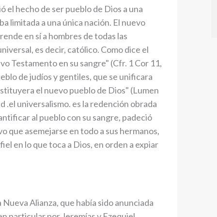
ió el hecho de ser pueblo de Dios a una
aba limitada a una única nación. El nuevo
rende en sí a hombres de todas las
niversal, es decir, católico. Como dice el
evo Testamento en su sangre" (Cfr. 1 Cor 11,
blo de judíos y gentiles, que se unificara
constituyera el nuevo pueblo de Dios" (Lumen
 .el universalismo. es la redención obrada
antificar al pueblo con su sangre, padeció
tuvo que asemejarse en todo a sus hermanos,
iel en lo que toca a Dios, en orden a expiar
la Nueva Alianza, que había sido anunciada
n particular por Jeremías y Ezequiel.