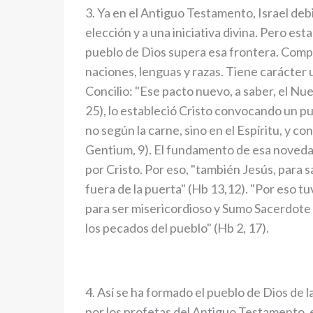
3. Ya en el Antiguo Testamento, Israel deb
elección y a una iniciativa divina. Pero est
pueblo de Dios supera esa frontera. Comp
naciones, lenguas y razas. Tiene carácter u
Concilio: "Ese pacto nuevo, a saber, el Nu
25), lo estableció Cristo convocando un pue
no según la carne, sino en el Espíritu, y 
Gentium, 9). El fundamento de esa novedad
por Cristo. Por eso, "también Jesús, para s
fuera de la puerta" (Hb 13,12). "Por eso 
para ser misericordioso y Sumo Sacerdote f
los pecados del pueblo" (Hb 2, 17).
4. Así se ha formado el pueblo de Dios de 
por los profetas del Antiguo Testamento, e