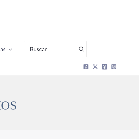
Buscar
tas
por:
IOS