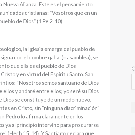
e la Nueva Alianza. Este es el pensamiento
munidades cristianas: "Vosotros que en un
pueblo de Dios" (1 Pe 2, 10).
 teológico, la Iglesia emerge del pueblo de
esigna con el nombre qahal (= asamblea), se
o que ella es el pueblo de Dios
C
risto y en virtud del Espíritu Santo. San
orintios: "Nosotros somos santuario de Dios
 ellos y andaré entre ellos; yo seré su Dios
 de Dios se constituye de un modo nuevo,
tes en Cristo, sin "ninguna discriminación"
 San Pedro lo afirma claramente en los
s ya al principio intervino para pro curarse
re" (Hech 15, 14). Y Santiago declara que