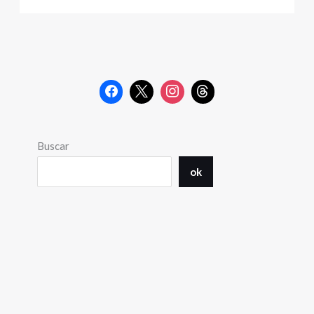
Buscar
ok