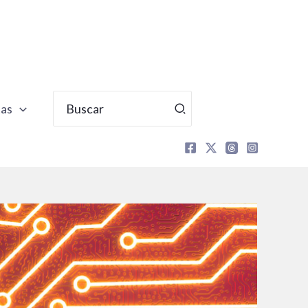
Buscar
tas
por: