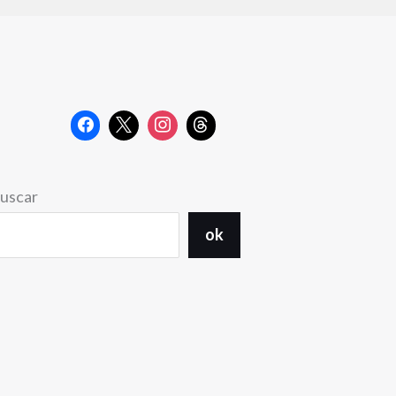
uscar
ok