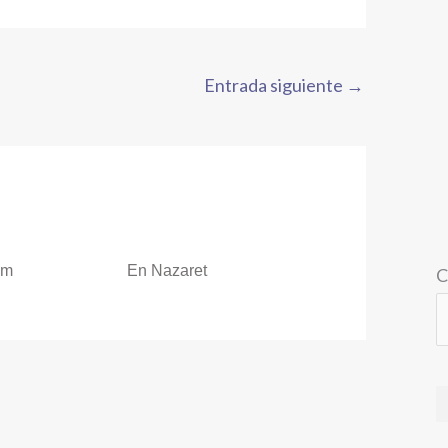
Entrada siguiente
→
om
En Nazaret
C