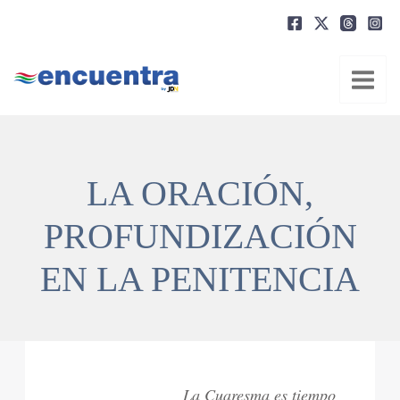
Ir
al
contenido
LA ORACIÓN,
PROFUNDIZACIÓN
EN LA PENITENCIA
La Cuaresma es tiempo