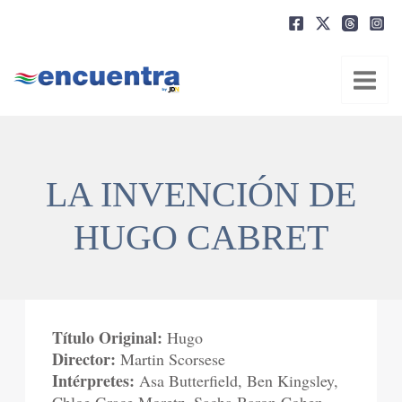
Ir
al
contenido
LA INVENCIÓN DE
HUGO CABRET
Título Original:
Hugo
Director:
Martin Scorsese
Intérpretes:
Asa Butterfield, Ben Kingsley,