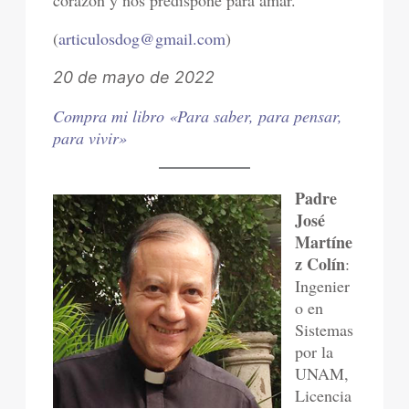
corazón y nos predispone para amar.
(
articulosdog@gmail.com
)
20 de mayo de 2022
Compra mi libro «Para saber, para pensar,
para vivir»
Padre
José
Martíne
z Colín
:
Ingenier
o en
Sistemas
por la
UNAM,
Licencia