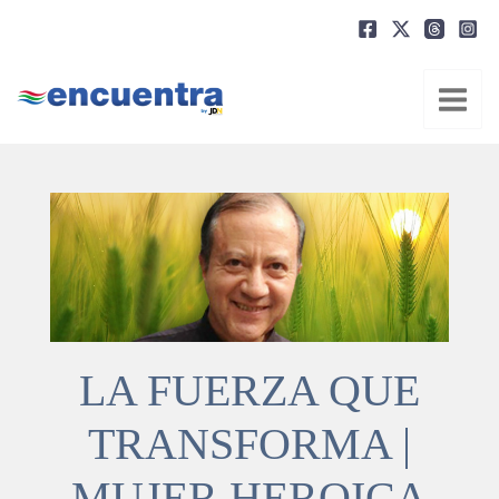
Ir
al
contenido
LA FUERZA QUE
TRANSFORMA |
MUJER HEROICA