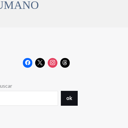
HUMANO
uscar
ok