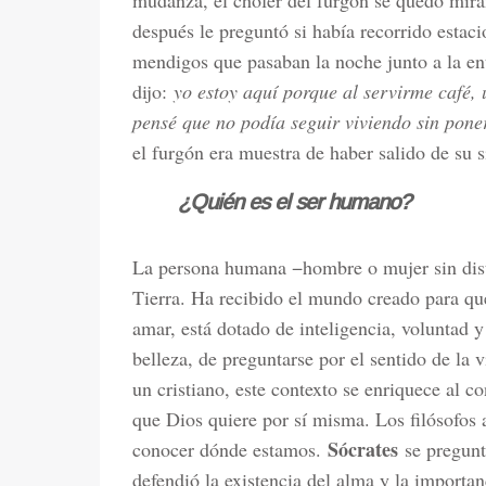
mudanza, el chofer del furgón se quedó miran
después le preguntó si había recorrido estac
mendigos que pasaban la noche junto a la entr
dijo:
yo estoy aquí porque al servirme café,
pensé que no podía seguir viviendo sin pone
el furgón era muestra de haber salido de su s
¿Quién es el ser humano?
La persona humana −hombre o mujer sin disti
Tierra. Ha recibido el mundo creado para que
amar, está dotado de inteligencia, voluntad y
belleza, de preguntarse por el sentido de la 
un cristiano, este contexto se enriquece al co
que Dios quiere por sí misma. Los filósofos
Sócrates
conocer dónde estamos.
se pregunt
defendió la existencia del alma y la import