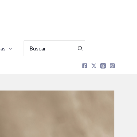
Buscar
tas
por: