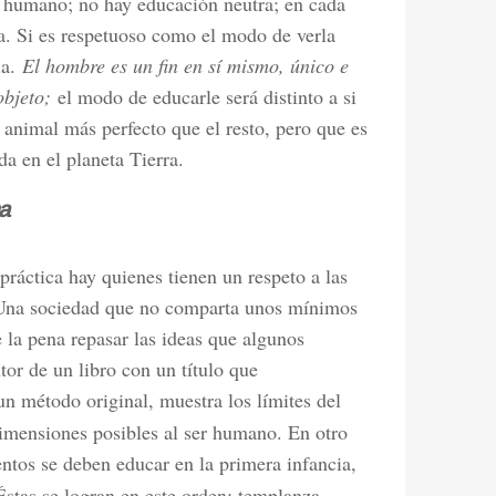
er humano; no hay educación neutra; en cada
a. Si es respetuoso como el modo de verla
ia.
El hombre es un fin en sí mismo, único e
objeto;
el modo de educarle será distinto a si
n animal más perfecto que el resto, pero que es
da en el planeta Tierra.
a
práctica hay quienes tienen un respeto a las
 Una sociedad que no comparta unos mínimos
e la pena repasar las ideas que algunos
tor de un libro con un título que
n método original, muestra los límites del
dimensiones posibles al ser humano. En otro
entos se deben educar en la primera infancia,
Éstas se logran en este orden: templanza,