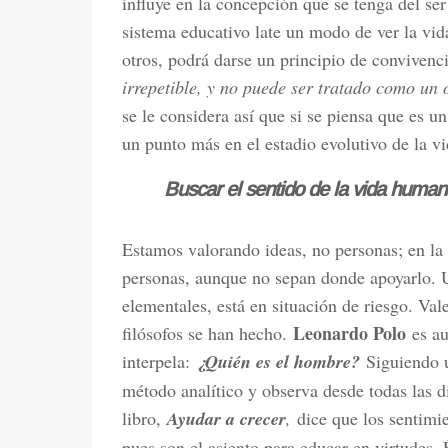
influye en la concepción que se tenga del s
sistema educativo late un modo de ver la vid
otros, podrá darse un principio de convivenc
irrepetible, y no puede ser tratado como un 
se le considera así que si se piensa que es u
un punto más en el estadio evolutivo de la vi
Buscar el sentido de la vida human
Estamos valorando ideas, no personas; en la 
personas, aunque no sepan donde apoyarlo.
elementales, está en situación de riesgo. Val
Leonardo Polo
filósofos se han hecho.
es au
interpela:
¿Quién es el hombre?
Siguiendo u
método analítico y observa desde todas las 
libro,
Ayudar a crecer
,
dice que los sentimi
pues son el asiento para educar en virtudes. 