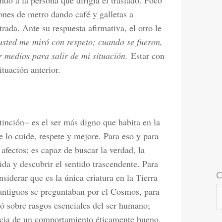
do a la persona que dirigía el traslado. Poco
iones de metro dando café y galletas a
ada. Ante su respuesta afirmativa, el otro le
 usted me miró con respeto; cuando se fueron,
r medios para salir de mi situación.
Estar con
ituación anterior.
nción− es el ser más digno que habita en la
 lo cuide, respete y mejore. Para eso y para
 afectos; es capaz de buscar la verdad, la
vida y descubrir el sentido trascendente. Para
C
nsiderar que es la única criatura en la Tierra
 antiguos se preguntaban por el Cosmos, para
ó sobre rasgos esenciales del ser humano;
ancia de un comportamiento éticamente bueno.