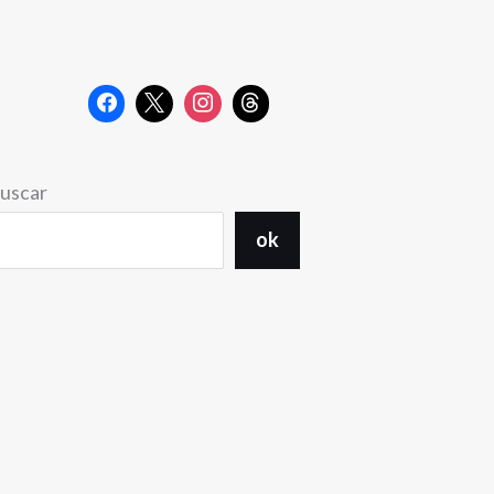
uscar
ok