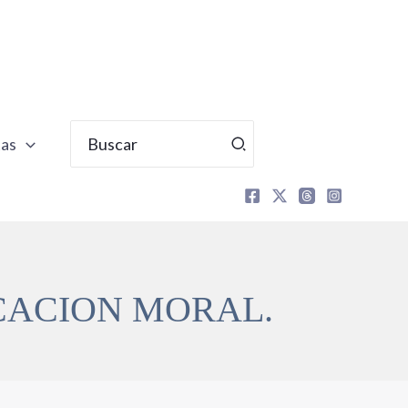
Buscar
tas
por:
CACION MORAL.