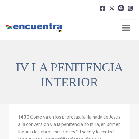
Ir
al
contenido
IV LA PENITENCIA
INTERIOR
1430
Como ya en los profetas, la llamada de Jesús
a la conversión y a la penitencia no mira, en primer
lugar, a las obras exteriores "el saco y la ceniza",