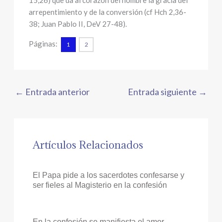
15,26) que da al corazón del hombre la gracia del
arrepentimiento y de la conversión (cf Hch 2,36-
38; Juan Pablo II, DeV 27-48).
Páginas:
1
2
←
Entrada anterior
Entrada siguiente
→
Artículos Relacionados
El Papa pide a los sacerdotes confesarse y
ser fieles al Magisterio en la confesión
En la confesión se manifiesta el amor