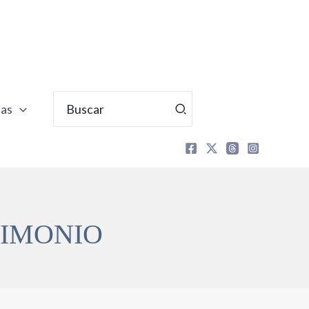
Buscar
tas
por:
RIMONIO