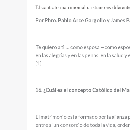
El contrato matrimonial cristiano es diferent
Por Pbro. Pablo Arce Gargollo y James P.
Te quiero a ti,… como esposa —como esposo
en las alegrías y en las penas, en la salud y
[1]
16. ¿Cuál es el concepto Católico del M
El matrimonio está formado por la alianza p
entre sí un consorcio de toda la vida, orde