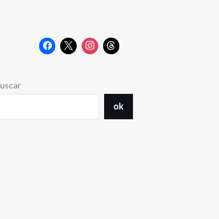
uscar
ok