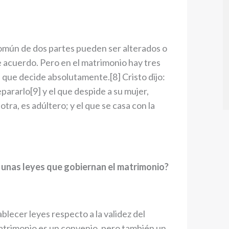
omún de dos partes pueden ser alterados o
 acuerdo. Pero en el matrimonio hay tres
el que decide absolutamente.[8] Cristo dijo:
ararlo[9] y el que despide a su mujer,
otra, es adúltero; y el que se casa con la
be unas leyes que gobiernan el matrimonio?
ablecer leyes respecto a la validez del
matrimonio es un convenio, pero también un