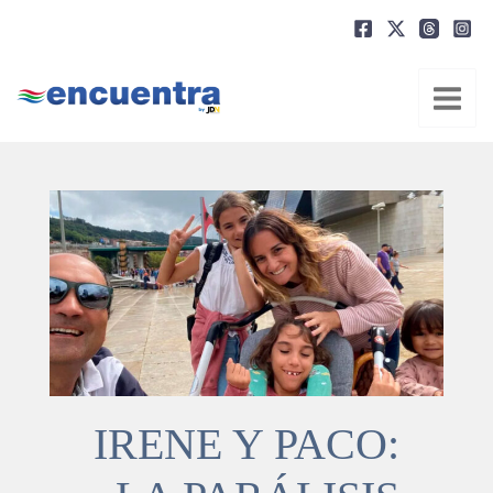
Ir
al
contenido
IRENE Y PACO: