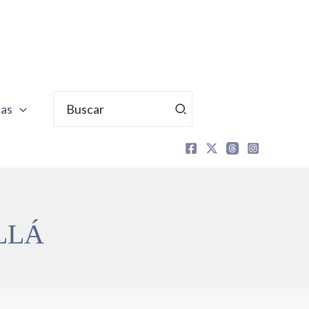
Buscar
tas
por:
LLÁ