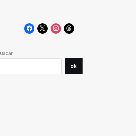
uscar
ok