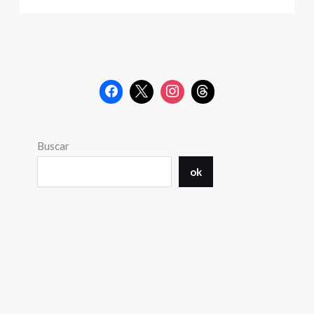
Buscar
ok