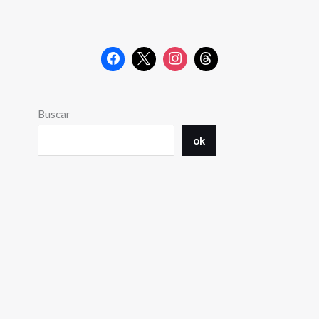
Buscar
ok