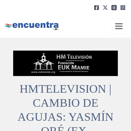
Ir
al
contenido
HMTELEVISION |
CAMBIO DE
AGUJAS: YASMÍN
ORÉ (EX-