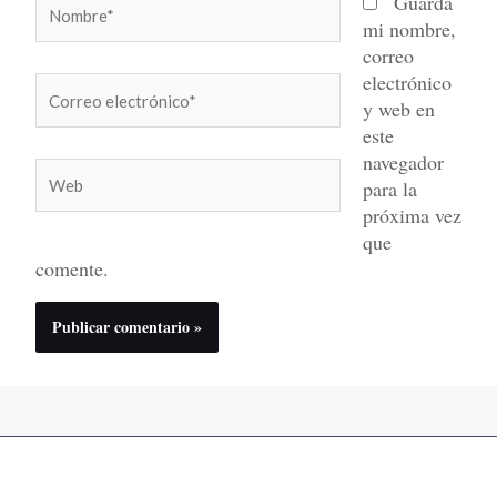
Nombre*
Guarda
mi nombre,
correo
electrónico
Correo
y web en
electrónico*
este
navegador
Web
para la
próxima vez
que
comente.