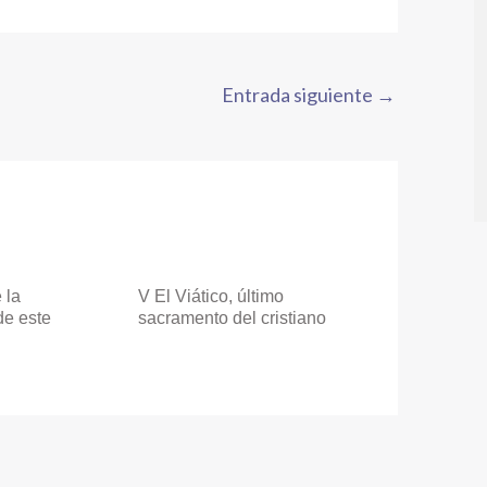
Entrada siguiente
→
 la
V El Viático, último
de este
sacramento del cristiano