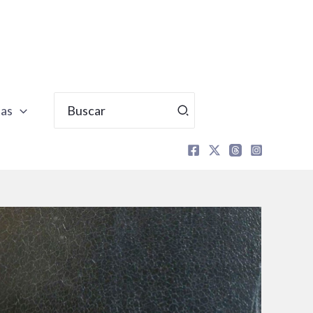
Buscar
tas
por: