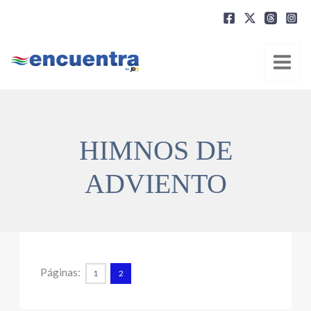
Ir
al
contenido
HIMNOS DE
ADVIENTO
Páginas:
1
2