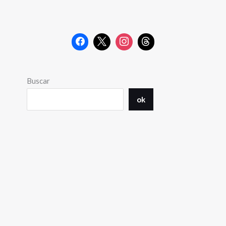
Buscar
ok