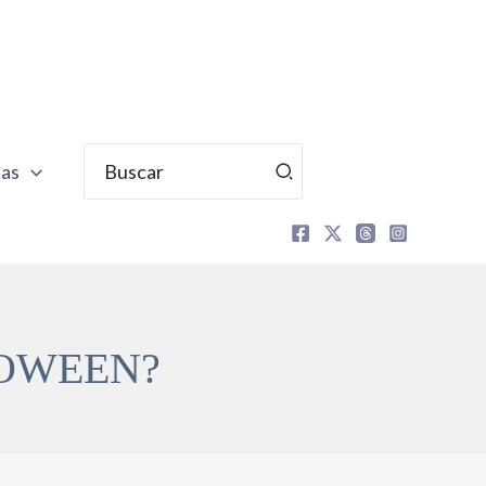
Buscar
tas
por:
LOWEEN?