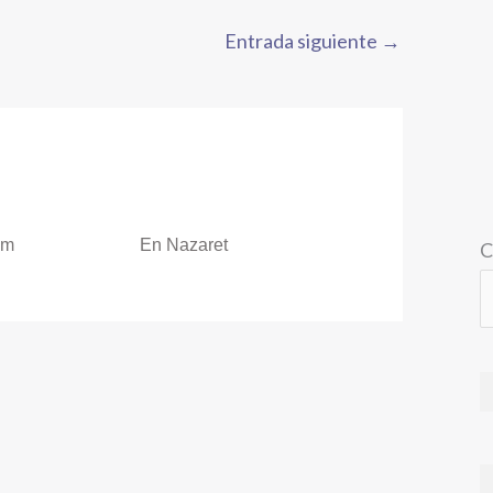
Entrada siguiente
→
om
En Nazaret
C