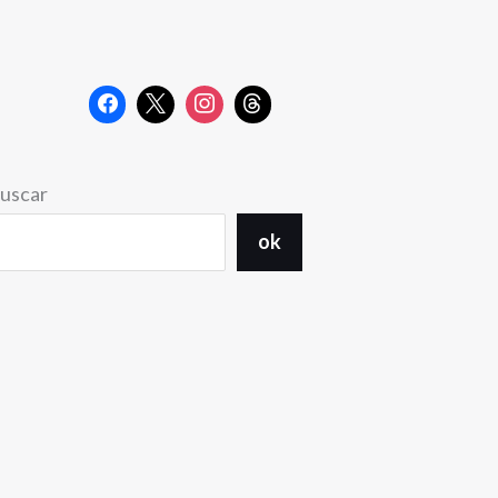
uscar
ok