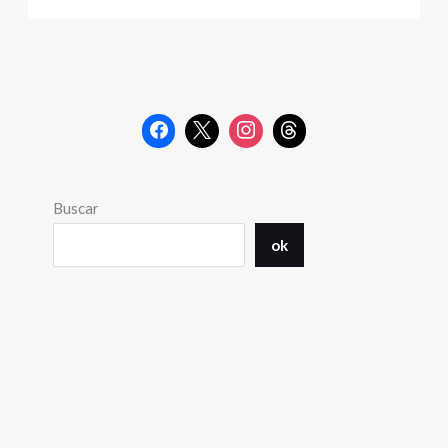
Buscar
ok