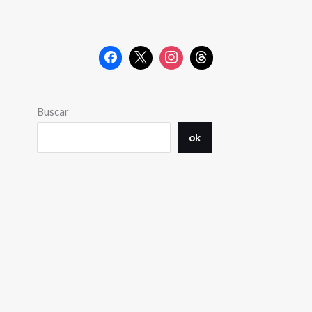
Buscar
ok