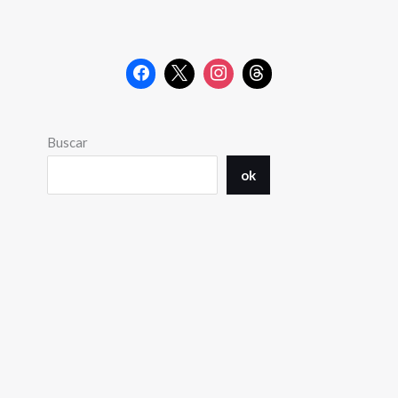
Buscar
ok