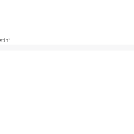
stín”