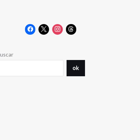
uscar
ok