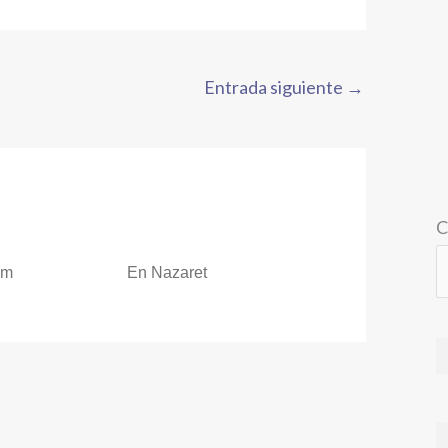
Entrada siguiente
→
C
om
En Nazaret