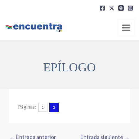
Ir
al
contenido
EPÍLOGO
Páginas:
1
2
←
Entrada anterior
Entrada siguiente
→