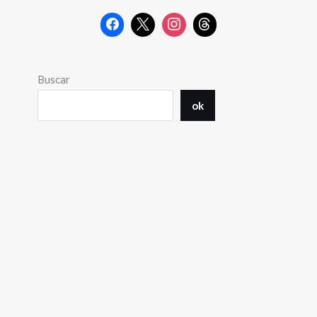
Buscar
ok