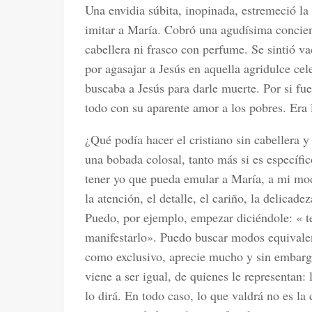
Una envidia súbita, inopinada, estremeció la
imitar a María. Cobró una agudísima concien
cabellera ni frasco con perfume. Se sintió v
por agasajar a Jesús en aquella agridulce cel
buscaba a Jesús para darle muerte. Por si fue
todo con su aparente amor a los pobres. Era l
¿Qué podía hacer el cristiano sin cabellera 
una bobada colosal, tanto más si es específ
tener yo que pueda emular a María, a mi mod
la atención, el detalle, el cariño, la delicad
Puedo, por ejemplo, empezar diciéndole: « 
manifestarlo». Puedo buscar modos equivalen
como exclusivo, aprecie mucho y sin embargo
viene a ser igual, de quienes le representan:
lo dirá. En todo caso, lo que valdrá no es la