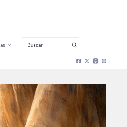
Buscar
tas
por: