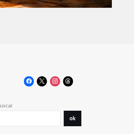
uscar
ok