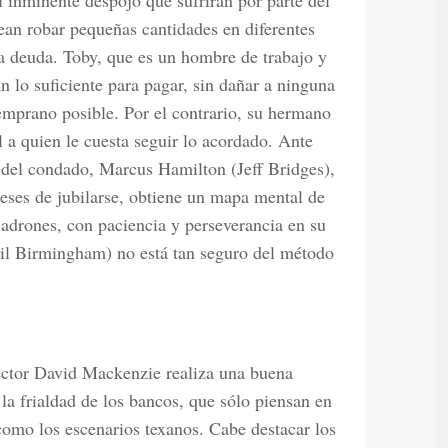
 inminente despojo que sufrirán por parte del
nean robar pequeñas cantidades en diferentes
la deuda. Toby, que es un hombre de trabajo y
n lo suficiente para pagar, sin dañar a ninguna
temprano posible. Por el contrario, su hermano
il a quien le cuesta seguir lo acordado. Ante
al del condado, Marcus Hamilton (Jeff Bridges),
eses de jubilarse, obtiene un mapa mental de
ladrones, con paciencia y perseverancia en su
(Gil Birmingham) no está tan seguro del método
rector David Mackenzie realiza una buena
e la frialdad de los bancos, que sólo piensan en
como los escenarios texanos. Cabe destacar los