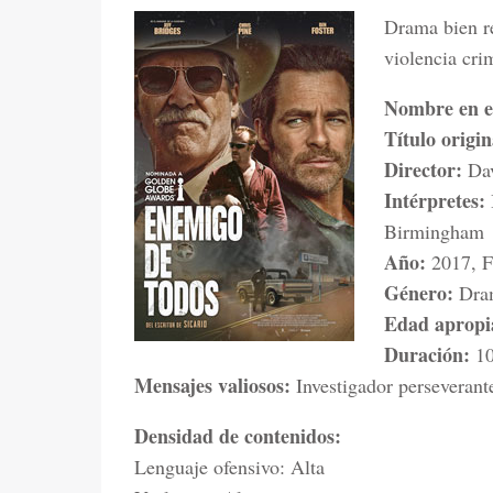
Drama bien re
violencia cri
Nombre en e
Título origin
Director:
Dav
Intérpretes:
Birmingham
Año:
2017, F
Género:
Dra
Edad aprop
Duración:
10
Mensajes valiosos:
Investigador perseverante
Densidad de contenidos:
Lenguaje ofensivo: Alta