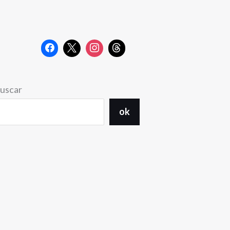
uscar
ok