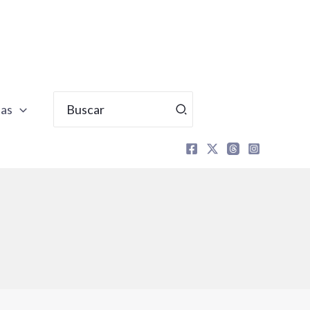
Buscar
tas
por: