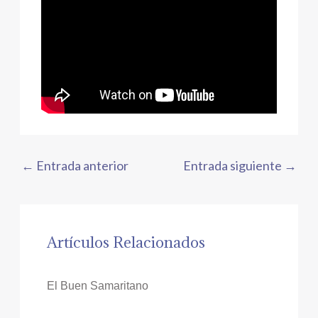
←
Entrada anterior
Entrada siguiente
→
Artículos Relacionados
El Buen Samaritano