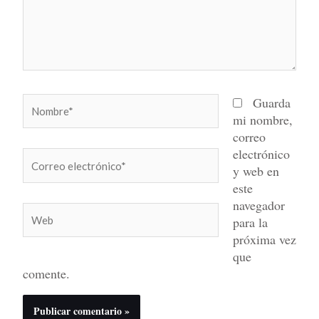
Nombre*
Guarda
mi nombre,
correo
electrónico
Correo
y web en
electrónico*
este
navegador
Web
para la
próxima vez
que
comente.