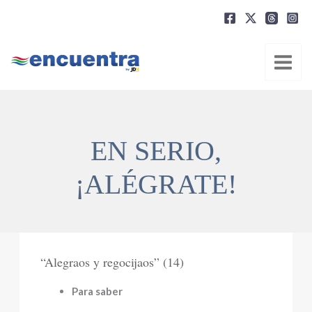
Ir
al
contenido
EN SERIO,
¡ALÉGRATE!
“Alegraos y regocijaos” (14)
Para saber