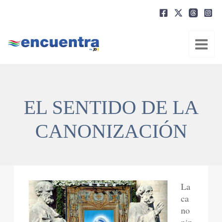
Ir
al
contenido
EL SENTIDO DE LA
CANONIZACIÓN
La
ca
no