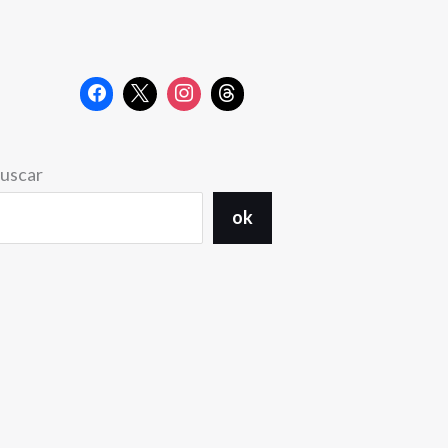
uscar
ok