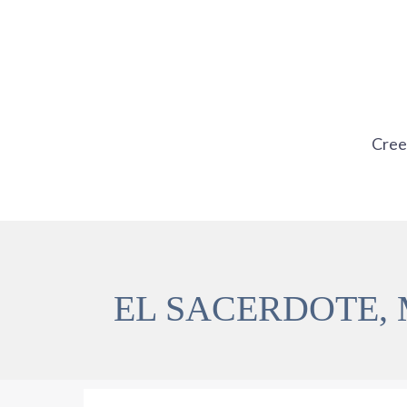
Ir
al
contenido
Cre
EL SACERDOTE,