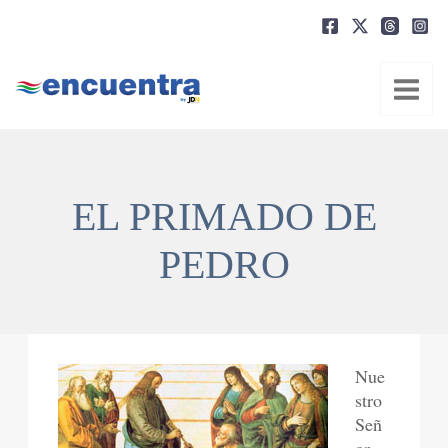
Ir
al
contenido
EL PRIMADO DE
PEDRO
Nue
stro
Señ