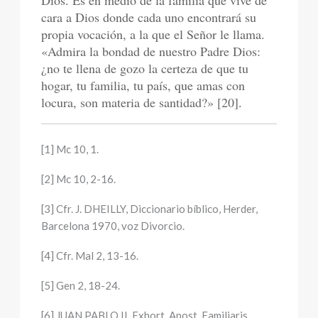
Dios. Es en medio de la familia que vive de
cara a Dios donde cada uno encontrará su
propia vocación, a la que el Señor le llama.
«Admira la bondad de nuestro Padre Dios:
¿no te llena de gozo la certeza de que tu
hogar, tu familia, tu país, que amas con
locura, son materia de santidad?» [20].
[1] Mc 10, 1.
[2] Mc 10, 2-16.
[3] Cfr. J. DHEILLY, Diccionario bíblico, Herder,
Barcelona 1970, voz Divorcio.
[4] Cfr. Mal 2, 13-16.
[5] Gen 2, 18-24.
[6] JUAN PABLO II, Exhort. Apost. Familiaris