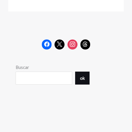
Buscar
ok