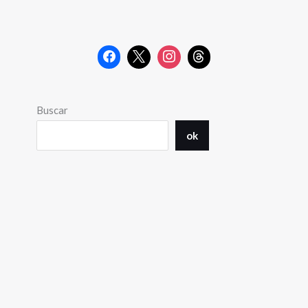
Buscar
ok