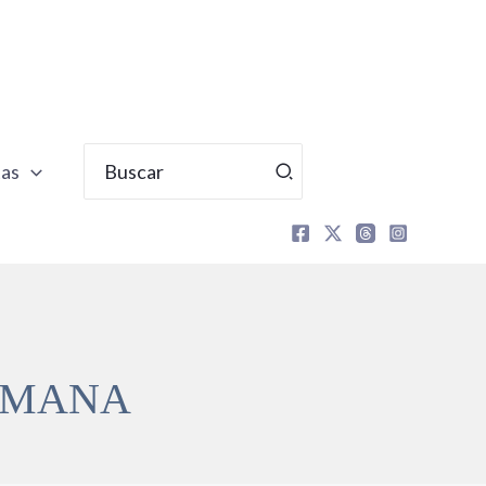
Buscar
tas
por:
HUMANA