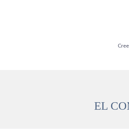
Ir
al
contenido
Cre
EL CO