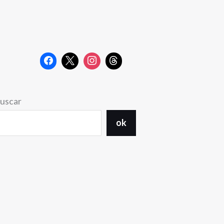
uscar
ok