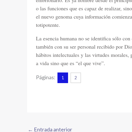
embrionario. Es ya hombre desde el principio
o las funciones que es capaz de realizar, sin
el nuevo genoma cuya información comienza a
totipotente.
La esencia humana no se identifica sólo con 
también con su ser personal recibido por Di
hábitos intelectuales y las virtudes morales,
a vida sino que es “el que vive”.
Páginas:
1
2
←
Entrada anterior