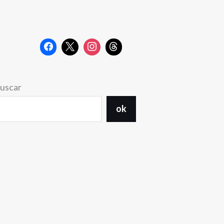
uscar
ok