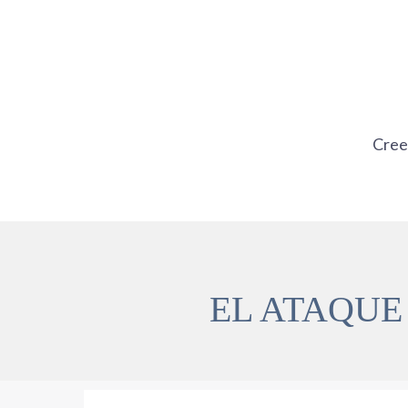
Ir
al
contenido
Cre
EL ATAQUE