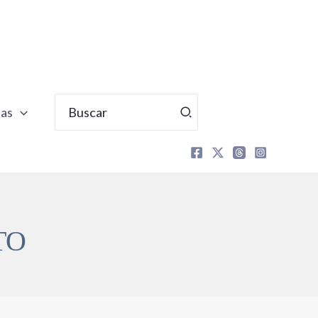
Buscar
tas
por:
TO