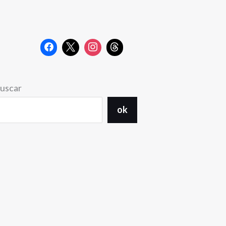
uscar
ok