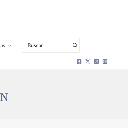
Buscar
tas
por:
ÓN