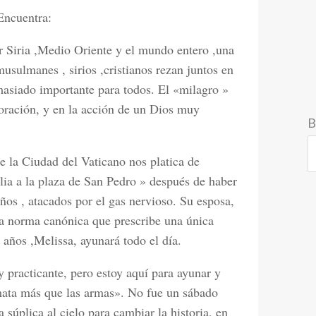
Encuentra:
r Siria ,Medio Oriente y el mundo entero ,una
musulmanes , sirios ,cristianos rezan juntos en
masiado importante para todos. El «milagro »
 oración, y en la acción de un Dios muy
B
 la Ciudad del Vaticano nos platica de
ilia a la plaza de San Pedro » después de haber
iños , atacados por el gas nervioso. Su esposa,
la norma canónica que prescribe una única
 años ,Melissa, ayunará todo el día.
 practicante, pero estoy aquí para ayunar y
 mata más que las armas». No fue un sábado
súplica al cielo para cambiar la historia, en