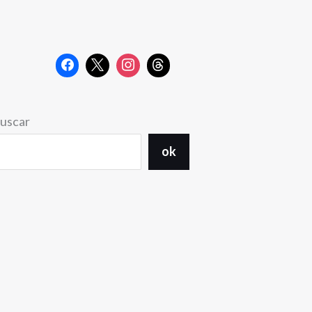
uscar
ok