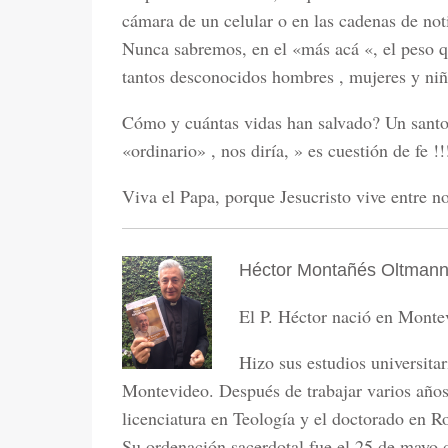
cámara de un celular o en las cadenas de not
Nunca sabremos, en el «más acá «, el peso qu
tantos desconocidos hombres , mujeres y niñ
Cómo y cuántas vidas han salvado? Un santo
«ordinario» , nos diría, » es cuestión de fe 
Viva el Papa, porque Jesucristo vive entre no
Héctor Montañés Oltman
El P. Héctor nació en Monte
Hizo sus estudios universita
Montevideo. Después de trabajar varios años 
licenciatura en Teología y el doctorado en 
Su ordenación sacerdotal fue el 25 de mayo 