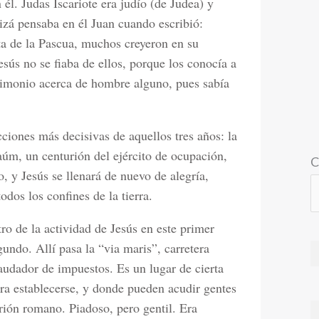
él. Judas Iscariote era judío (de Judea) y
izá pensaba en él Juan cuando escribió:
sta de la Pascua, muchos creyeron en su
sús no se fiaba de ellos, porque los conocía a
stimonio acerca de hombre alguno, pues sabía
cciones más decisivas de aquellos tres años: la
naúm, un centurión del ejército de ocupación,
C
o, y Jesús se llenará de nuevo de alegría,
odos los confines de la tierra.
o de la actividad de Jesús en este primer
undo. Allí pasa la “via maris”, carretera
udador de impuestos. Es un lugar de cierta
ara establecerse, y donde pueden acudir gentes
urión romano. Piadoso, pero gentil. Era