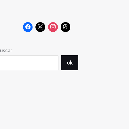
uscar
ok