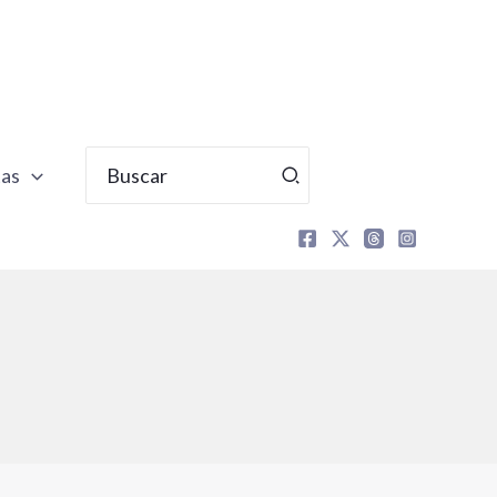
Buscar
tas
por: