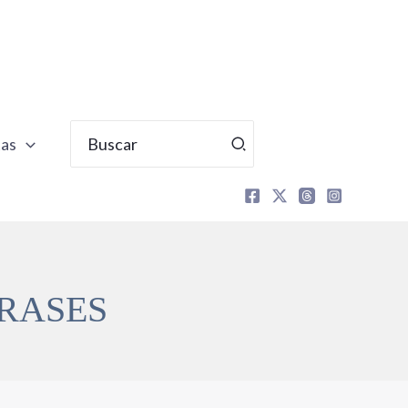
Buscar
tas
por:
RASES