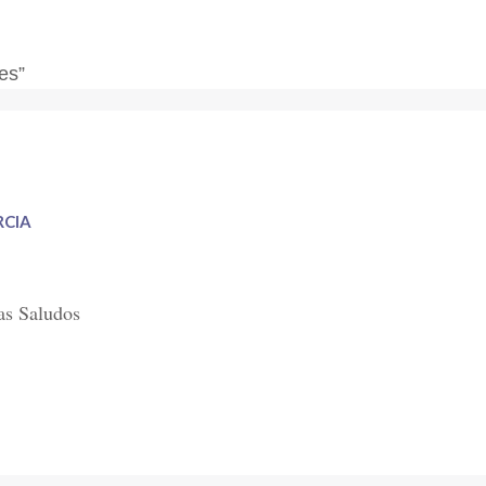
es”
RCIA
as Saludos