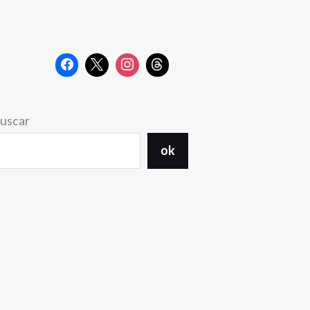
uscar
ok