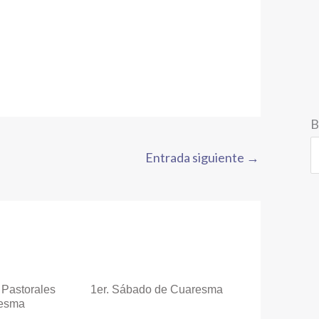
B
Entrada siguiente
→
 Pastorales
1er. Sábado de Cuaresma
resma