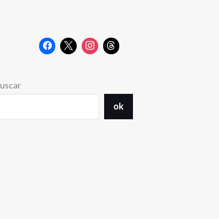
uscar
ok