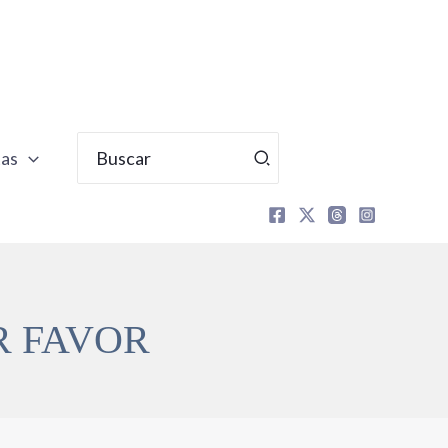
Buscar
tas
por:
OR FAVOR