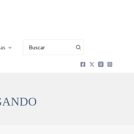
Buscar
tas
por:
EGANDO