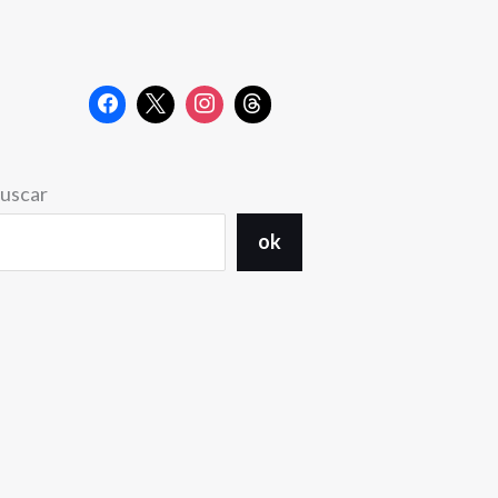
uscar
ok