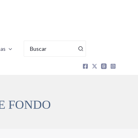
Buscar
tas
por:
E FONDO