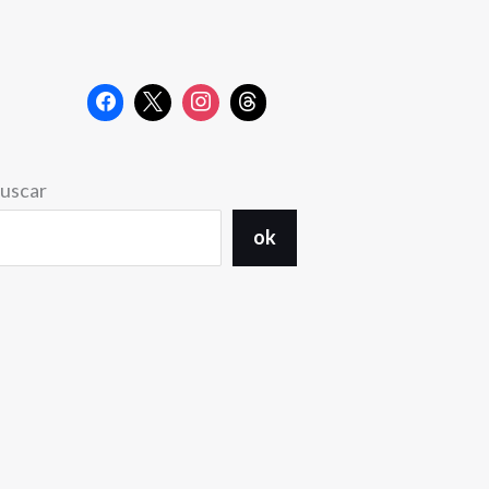
uscar
ok